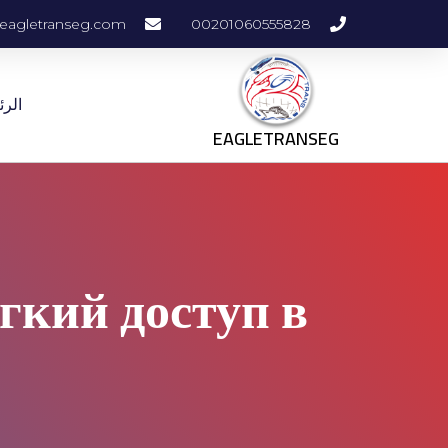
eagletranseg.com
00201060555828
الرئ
EAGLETRANSEG
гкий доступ в