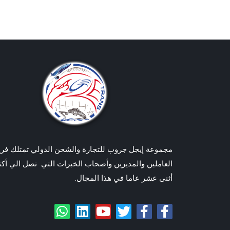
مجموعة إيجل جروب للتجارة والشحن الدولي تمتلك فريق
العاملين والمديرين وأصحاب الخبرات التي تصل الي أكث
أثنى عشر عاما في هذا المجال.