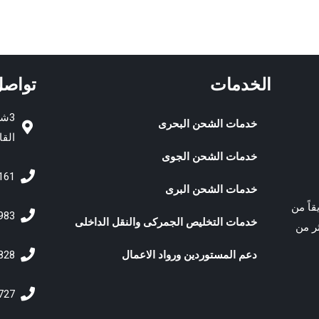
الخدمات
تواصل
3ش
خدمات الشحن البحرى
القا
خدمات الشحن الجوى
161
خدمات الشحن البرى
اً من
983
خدمات التخليص الجمركى والنقل الداخلى
ر من
دعم المستوردين ورواد الاعمال
828
727