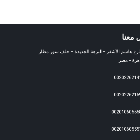
 معنا
ارع هاشم الأشقر –النزهة الجديدة – خلف سور مطار
هرة - مصر
0020226214
0020226215
00201060555
00201060555