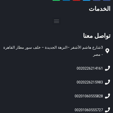
الخدمات
تواصل معنا
3شارع هاشم الأشقر –النزهة الجديدة – خلف سور مطار القاهرة
- مصر
0020226214161
0020226215983
00201060555828
00201060555727